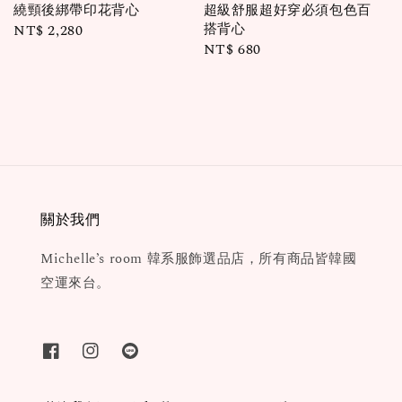
繞頸後綁帶印花背心
超級舒服超好穿必須包色百
搭背心
Regular
NT$ 2,280
Regular
NT$ 680
price
price
關於我們
Michelle’s room 韓系服飾選品店，所有商品皆韓國
空運來台。