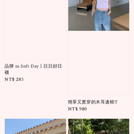
品牌 m.Soft Day丨日日好日
襪
Regular
NT$ 285
price
簡單又實穿的木耳邊棉T
Regular
NT$ 980
price