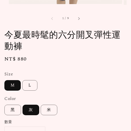
1
/
9
今夏最時髦的六分開叉彈性運
動褲
Regular
NT$ 880
price
Size
M
L
Color
黑
灰
米
數量