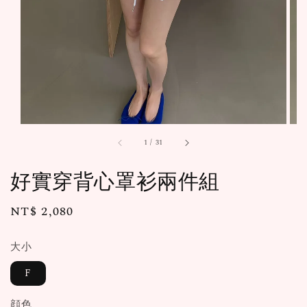
1
/
31
好實穿背心罩衫兩件組
Regular
NT$ 2,080
price
大小
F
顔色