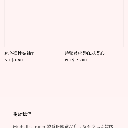
純色彈性短袖T
繞頸後綁帶印花背心
Regular
NT$ 880
Regular
NT$ 2,280
price
price
關於我們
Michelle’s room 韓系服飾選品店，所有商品皆韓國