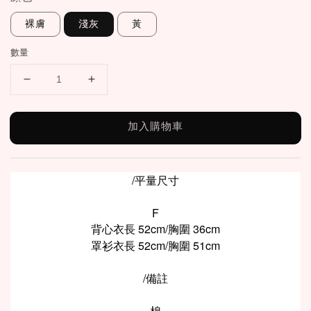
裸膚
淺灰
黃
數量
加入購物車
/平量尺寸
F
背心衣長 52cm/胸圍 36cm
罩衫衣長 52cm/胸圍 51cm
/備註
棉